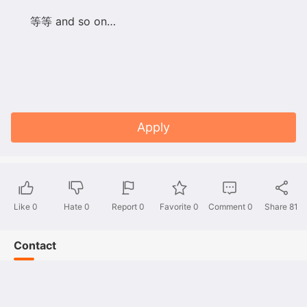
等等
and so on…
Apply
Like
0
Hate
0
Report 0
Favorite 0
Comment
0
Share
81
Contact