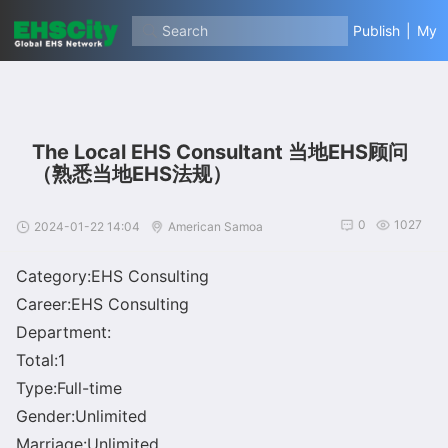
Search
Publish
|
My
The Local EHS Consultant 当地EHS顾问
（熟悉当地EHS法规）
0
1027
2024-01-22 14:04
American Samoa
Category:EHS Consulting
Career:EHS Consulting
Department:
Total:1
Type:Full-time
Gender:Unlimited
Marriage:Unlimited