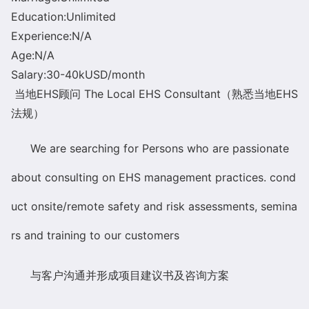
Education:Unlimited
Experience:N/A
Age:N/A
Salary:30-40kUSD/month
当地
EHS
顾问
The Local EHS Consultant
（熟悉当地
EHS
法规）
We are searching for Persons who are passio
nate
a
bout co
nsulting on EHS management practices. co
nd
uct onsite/remote safety and risk assessments, semina
rs and training to our customers
与客户沟通并形成项目建议书及咨询方案