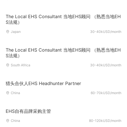
The Local EHS Consultant 当地EHS顾问 （熟悉当地EH
S法规）
Japan
30-40kUSD/month
The Local EHS Consultant 当地EHS顾问 （熟悉当地EH
S法规）
South Africa
30-40kUSD/month
猎头合伙人EHS Headhunter Partner
China
60-70kUSD/month
EHS自有品牌采购主管
China
80-120kUSD/month