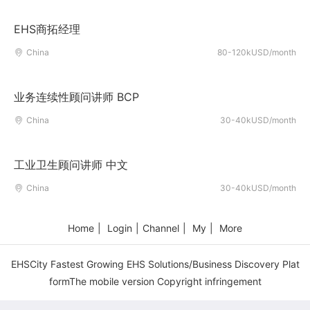
EHS商拓经理
China
80-120kUSD/month
业务连续性顾问讲师 BCP
China
30-40kUSD/month
工业卫生顾问讲师 中文
China
30-40kUSD/month
Home
|
Login
|
Channel
|
My
|
More
EHSCity Fastest Growing EHS Solutions/Business Discovery Plat
formThe mobile version Copyright infringement