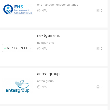
ehs management consultancy
N/A
0
nextgen ehs
nextgen ehs
N/A
0
antea group
antea group
N/A
0