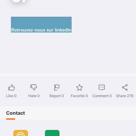
Retrouvez-nous sur l
inkedIn
Like
0
Hate
0
Report 0
Favorite 0
Comment
0
Share
279
Contact