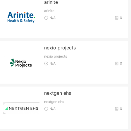
arinite
arinite
N/A
0
nexio projects
nexio projects
N/A
0
nextgen ehs
nextgen ehs
N/A
0