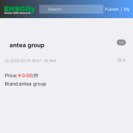
Search
Publish
|
My
1/5
antea group
0
2025-02-01 18:37
543
Price:
￥0.00
/件
Brand:antea group