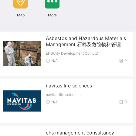
Map
More
Asbestos and Hazardous Materials
Management 石棉及危险物料管理
EHSCity Development Co., Ltd
N/A
0
navitas life sciences
navitas life sciences
N/A
0
ehs management consultancy