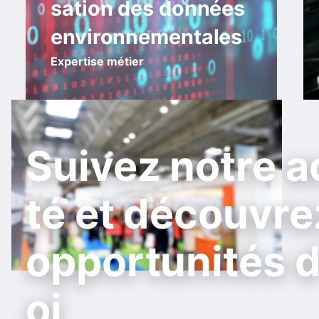
sation des données
environnementales
Expertise métier
Suivez notre a
té et découvre
opportunités 
oi