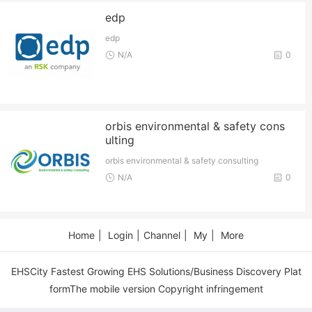
edp
edp
N/A
0
orbis environmental & safety cons
ulting
orbis environmental & safety consulting
N/A
0
Home
|
Login
|
Channel
|
My
|
More
EHSCity Fastest Growing EHS Solutions/Business Discovery Plat
formThe mobile version Copyright infringement