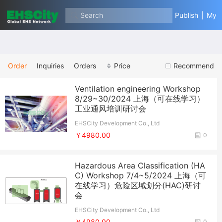
Search
Publish
|
My
Order
Inquiries
Orders
Price
Recommend
Ventilation engineering Workshop
8/29~30/2024 上海（可在线学习）
工业通风培训研讨会
EHSCity Development Co., Ltd
￥4980.00
0
Hazardous Area Classification (HA
C) Workshop 7/4~5/2024 上海（可
在线学习）危险区域划分(HAC)研讨
会
EHSCity Development Co., Ltd
￥4980.00
0