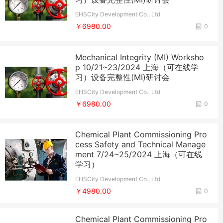
EHSCity Development Co., Ltd
￥6980.00
0
Mechanical Integrity (MI) Worksho
p 10/21~23/2024 上海（可在线学
习）设备完整性(MI)研讨会
EHSCity Development Co., Ltd
￥6980.00
0
Chemical Plant Commissioning Pro
cess Safety and Technical Manage
ment 7/24~25/2024 上海（可在线
学习）
EHSCity Development Co., Ltd
￥4980.00
0
Chemical Plant Commissioning Pro