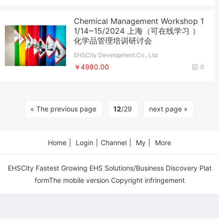
Chemical Management Workshop 1
1/14~15/2024 上海（可在线学习 ）
化学品管理培训研讨会
EHSCity Development Co., Ltd
￥4980.00
0
« The previous page
12
/29
next page »
Home
|
Login
|
Channel
|
My
|
More
EHSCity Fastest Growing EHS Solutions/Business Discovery Plat
formThe mobile version Copyright infringement