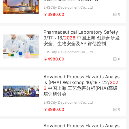
EHSCity Development Co., Ltd
￥6980.00
0
Pharmaceutical Laboratory Safety
9/17～18/
2026
中国上海 创新药研发
安全、生物安全及API评估控制
EHSCity Development Co., Ltd
￥4980.00
0
Advanced Process Hazards Analys
is (PHA) Workshop 10/19～22/
202
6
中国上海 工艺危害分析(PHA)高级
培训研讨会
EHSCity Development Co., Ltd
￥8980.00
0
Advanced Process Hazards Analys