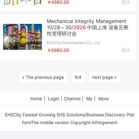
￥4980.00
0
Mechanical Integrity Management ​
10/28～30/
2026
中国上海 ​设备完整
性管理研讨会
EHSCity Development Co., Ltd
￥6980.00
0
« The previous page
1
/4
next page »
Home
|
Login
|
Channel
|
My
|
More
EHSCity Fastest Growing EHS Solutions/Business Discovery Plat
formThe mobile version Copyright infringement