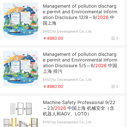
Management of pollution discharg
e permit and Environmental Inform
ation Disclosure ​12/8～9/
2026
中
国上海
EHSCity Development Co., Ltd
￥4980.00
0
Management of pollution discharg
e permit and Environmental Inform
ation Disclosure 5/5～6/
2026
中国
上海 排污
EHSCity Development Co., Ltd
￥4980.00
0
Machine Safety Professional 9/22
～23/
2026
中国上海 机械安全（含
机器人和AGV、LOTO）
EHSCity Development Co., Ltd