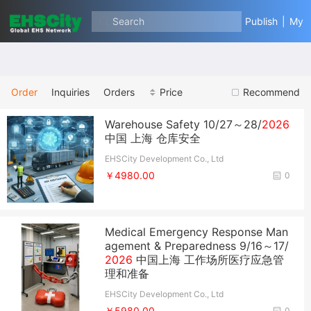
Search
Publish
|
My
Order
Inquiries
Orders
Price
Recommend
Warehouse Safety ​10/27～28/
2026
中国 上海 仓库安全
EHSCity Development Co., Ltd
￥4980.00
0
Medical Emergency Response Man
agement & Preparedness 9/16～17/
2026
中国上海 工作场所医疗应急管
理和准备
EHSCity Development Co., Ltd
￥5980.00
0